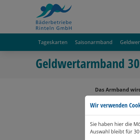
Tageskarten
Saisonarmband
Geldwe
Geldwertarmband 30€
Das Armband wird
Wir verwenden Cook
Bitte wählen Sie
Geldwertarmband
Sie haben hier die M
Auswahl bleibt für 30
Gesamtpreis